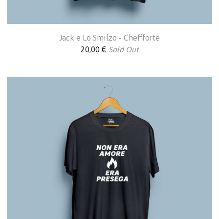
Jack e Lo Smilzo - Cheffforte
20,00
€
Sold Out