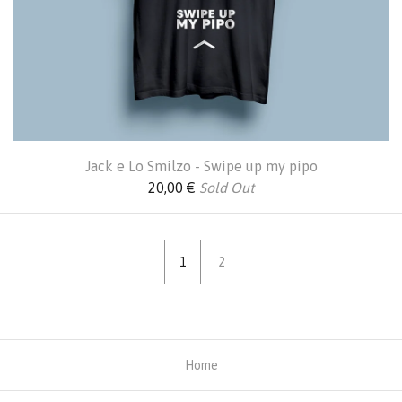
Jack e Lo Smilzo - Swipe up my pipo
20,00
€
Sold Out
1
2
Home