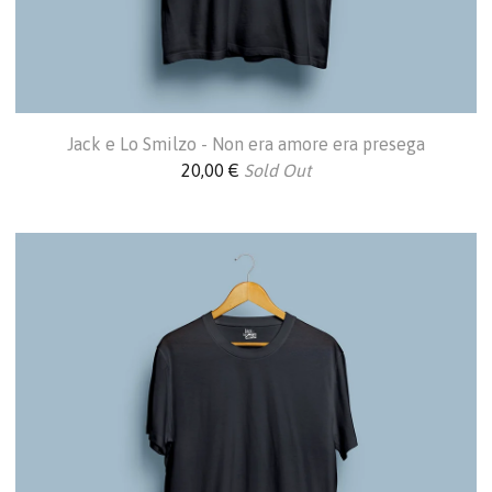
Jack e Lo Smilzo - Non era amore era presega
20,00
€
Sold Out